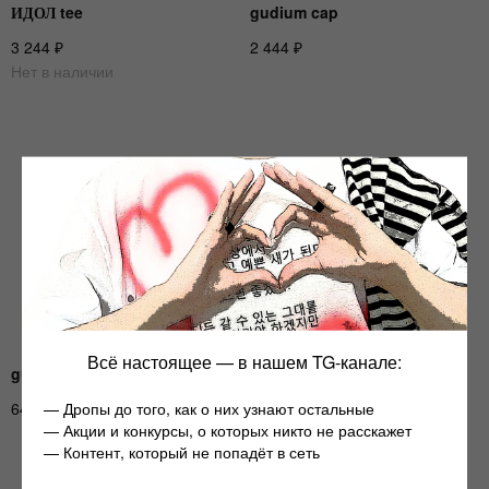
ИДОЛ tee
gudium cap
₽
₽
3 244
2 444
Нет в наличии
ДРУГИЕ АРТИСТЫ
(14)
смотреть все
Всё настоящее — в нашем TG-канале:
gudium pin
₽
— Дропы до того, как о них узнают остальные
644
— Акции и конкурсы, о которых никто не расскажет
— Контент, который не попадёт в сеть